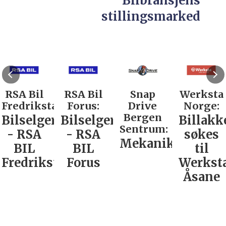
Bilbransjens
stillingsmarked
RSA Bil
RSA Bil
Snap
Werksta
Fredrikstad:
Forus:
Drive
Norge:
Bergen
Bilselger
Bilselger
Billakk
Sentrum:
- RSA
- RSA
søkes
Mekaniker
BIL
BIL
til
Fredrikstad
Forus
Werkst
Åsane