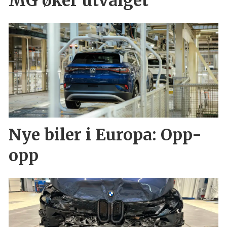
MG øker utvalget
Nye biler i Europa: Opp-
opp