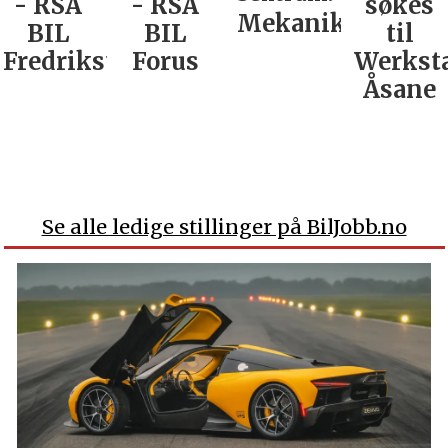
- RSA
- RSA
søkes
Mekaniker
BIL
BIL
til
Fredrikstad
Forus
Werkst
Åsane
Se alle ledige stillinger på BilJobb.no