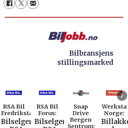
Bilbransjens
stillingsmarked
RSA Bil
RSA Bil
Snap
Werksta
Fredrikstad:
Forus:
Drive
Norge:
Bergen
Bilselger
Bilselger
Billakk
Sentrum: