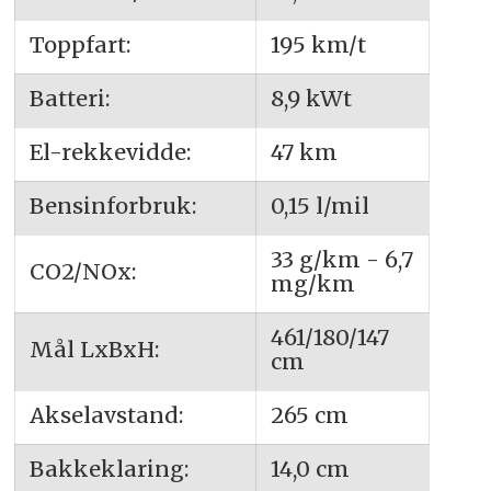
Toppfart:
195 km/t
Batteri:
8,9 kWt
El-rekkevidde:
47 km
Bensinforbruk:
0,15 l/mil
33 g/km - 6,7
CO2/NOx:
mg/km
461/180/147
Mål LxBxH:
cm
Akselavstand:
265 cm
Bakkeklaring:
14,0 cm