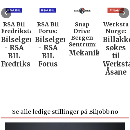
RSA Bil
RSA Bil
Snap
Werksta
Fredrikstad:
Forus:
Drive
Norge:
Bergen
Bilselger
Bilselger
Billakk
Sentrum:
- RSA
- RSA
søkes
Mekaniker
BIL
BIL
til
Fredrikstad
Forus
Werkst
Åsane
Se alle ledige stillinger på BilJobb.no