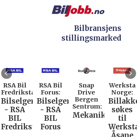
Bilbransjens
stillingsmarked
RSA Bil
RSA Bil
Snap
Werksta
Fredrikstad:
Forus:
Drive
Norge:
Bergen
Bilselger
Bilselger
Billakk
Sentrum:
- RSA
- RSA
søkes
Mekaniker
BIL
BIL
til
Fredrikstad
Forus
Werkst
Åsane