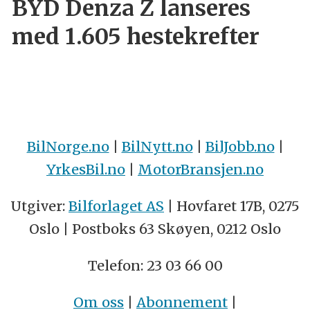
BYD Denza Z lanseres
med 1.605 hestekrefter
BilNorge.no
|
BilNytt.no
|
BilJobb.no
|
YrkesBil.no
|
MotorBransjen.no
Utgiver:
Bilforlaget AS
| Hovfaret 17B, 0275
Oslo | Postboks 63 Skøyen, 0212 Oslo
Telefon: 23 03 66 00
Om oss
|
Abonnement
|