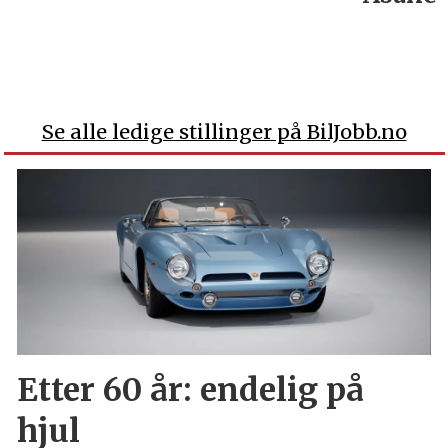
Se alle ledige stillinger på BilJobb.no
Etter 60 år: endelig på
hjul