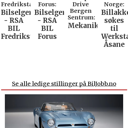
Fredrikstad:
Forus:
Drive
Norge:
Bergen
Bilselger
Bilselger
Billakk
Sentrum:
- RSA
- RSA
søkes
Mekaniker
BIL
BIL
til
Fredrikstad
Forus
Werkst
Åsane
Se alle ledige stillinger på BilJobb.no