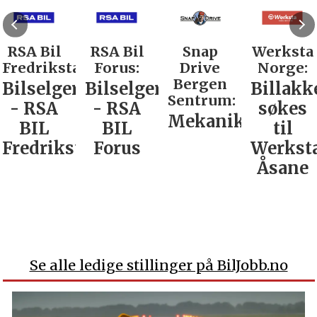
RSA Bil
RSA Bil
Snap
Werksta
Fredrikstad:
Forus:
Drive
Norge:
Bergen
Bilselger
Bilselger
Billakk
Sentrum:
- RSA
- RSA
søkes
Mekaniker
BIL
BIL
til
Fredrikstad
Forus
Werkst
Åsane
Se alle ledige stillinger på BilJobb.no