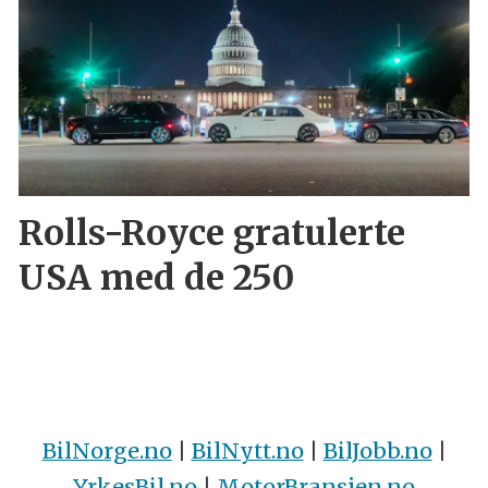
Rolls-Royce gratulerte
USA med de 250
BilNorge.no
|
BilNytt.no
|
BilJobb.no
|
YrkesBil.no
|
MotorBransjen.no