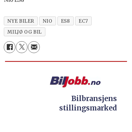
NYE BILER
NIO
ES8
EC7
MILJØ OG BIL
Bilbransjens
stillingsmarked