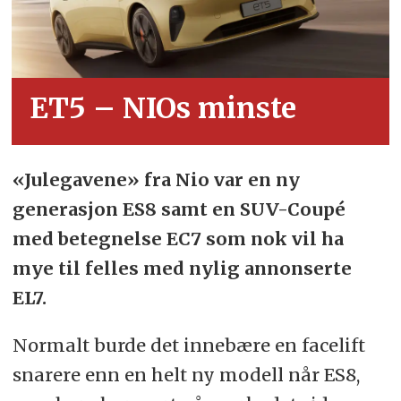
ET5 – NIOs minste
«Julegavene» fra Nio var en ny
generasjon ES8 samt en SUV-Coupé
med betegnelse EC7 som nok vil ha
mye til felles med nylig annonserte
EL7.
Normalt burde det innebære en facelift
snarere enn en helt ny modell når ES8,