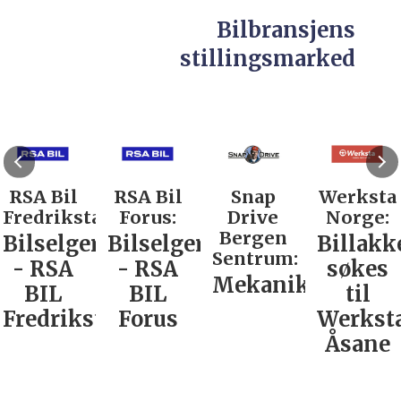
Bilbransjens
stillingsmarked
RSA Bil
RSA Bil
Snap
Werksta
Fredrikstad:
Forus:
Drive
Norge:
Bergen
Bilselger
Bilselger
Billakk
Sentrum:
- RSA
- RSA
søkes
Mekaniker
BIL
BIL
til
Fredrikstad
Forus
Werkst
Åsane