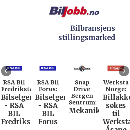
Bilbransjens
stillingsmarked
RSA Bil
RSA Bil
Snap
Werksta
Fredrikstad:
Forus:
Drive
Norge:
Bergen
Bilselger
Bilselger
Billakk
Sentrum:
- RSA
- RSA
søkes
Mekaniker
BIL
BIL
til
Fredrikstad
Forus
Werkst
Åsane