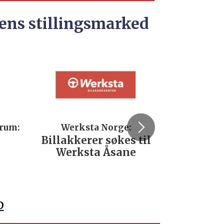
ens stillingsmarked
trum:
Werksta Norge:
Rodi
Billakkerer søkes til
Servi
Werksta Åsane
verks
No
o