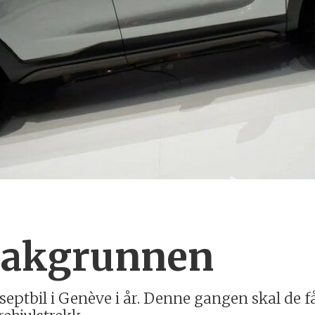
bakgrunnen
tbil i Genève i år. Denne gangen skal de få o