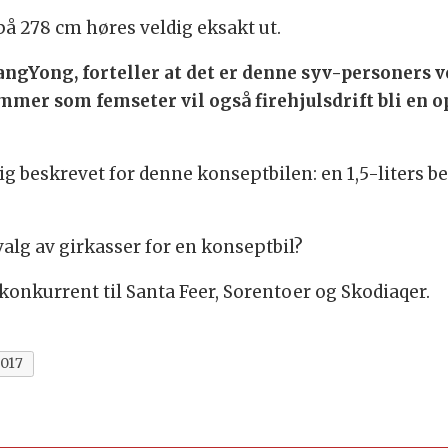
på 278 cm høres veldig eksakt ut.
angYong, forteller at det er denne syv-personers 
mmer som femseter vil også firehjulsdrift bli en o
ig beskrevet for denne konseptbilen: en 1,5-liters be
valg av girkasser for en konseptbil?
 konkurrent til Santa Feer, Sorentoer og Skodiaqer.
017