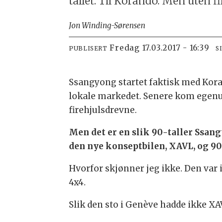
tallet. Til Korando. Men uten fi
Jon Winding-Sørensen
fredag 17.03.2017 - 16:39
PUBLISERT
S
Ssangyong startet faktisk med Kora
lokale markedet. Senere kom egenu
firehjulsdrevne.
Men det er en slik 90-taller Ssang
den nye konseptbilen, XAVL, og 90
Hvorfor skjønner jeg ikke. Den var
4x4.
Slik den sto i Genève hadde ikke XAV