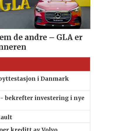
em de andre – GLA er
nneren
ibyttestasjon i Danmark
- bekrefter investering i nye
nault
er kreditt av Volvo