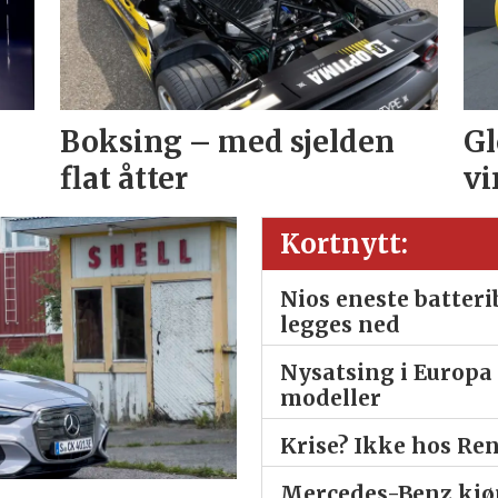
Boksing – med sjelden
Gl
flat åtter
vi
Kortnytt:
Nios eneste batter
legges ned
Nysatsing i Europa 
modeller
Krise? Ikke hos Re
Mercedes-Benz kjøp