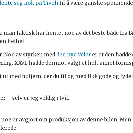
lente seg nok på Tivoli
til å være ganske spennende,
r man faktisk har hentet noe av det beste både fra 
gen helhet.
r. Noe av styrken med
den nye Velar
er at den hadde 
ering. XAVL hadde derimot valgt et helt annet forms
ut med huljern, der du til og med fikk gode og tydel
 – selv er jeg veldig i tvil.
ke noe er avgjort om produksjon av denne bilen. Men 
llerede.