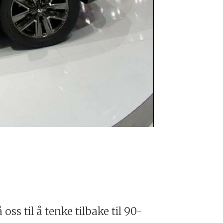
SsangYong X
ss til å tenke tilbake til 90-