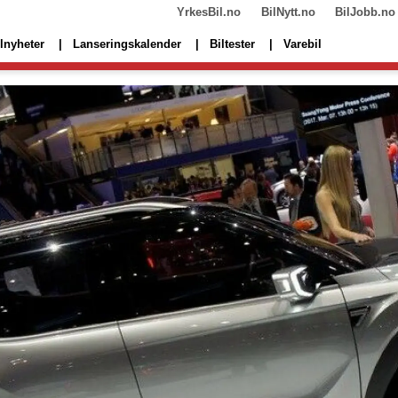
YrkesBil.no
BilNytt.no
BilJobb.no
lnyheter
Lanseringskalender
Biltester
Varebil