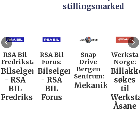
stillingsmarked
RSA Bil
RSA Bil
Snap
Werksta
Fredrikstad:
Forus:
Drive
Norge:
Bergen
Bilselger
Bilselger
Billakk
Sentrum:
- RSA
- RSA
søkes
Mekaniker
BIL
BIL
til
Fredrikstad
Forus
Werkst
Åsane