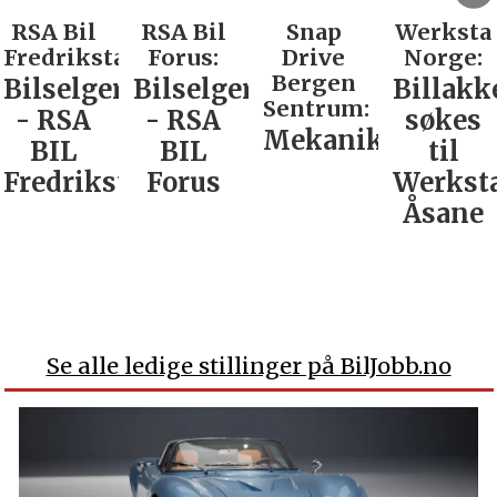
RSA Bil
Snap
Werksta
Rodin &
d:
Forus:
Drive
Norge:
Co AS:
Bergen
Bilselger
Billakkerer
Service
Sentrum:
- RSA
søkes
verkste
Mekaniker
BIL
til
Nordla
tad
Forus
Werksta
Åsane
Se alle ledige stillinger på BilJobb.no