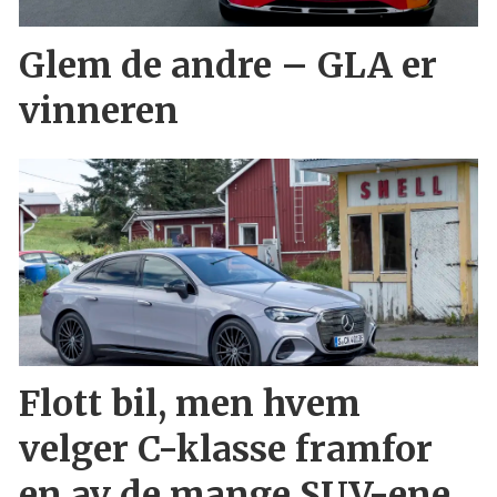
Glem de andre – GLA er
vinneren
Flott bil, men hvem
velger C-klasse framfor
en av de mange SUV-ene