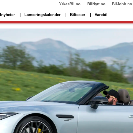
YrkesBil.no
BilNytt.no
BilJobb.no
lnyheter
Lanseringskalender
Biltester
Varebil