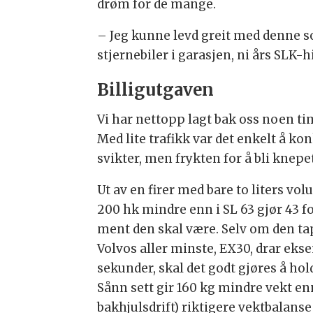
drøm for de mange.
– Jeg kunne levd greit med denne 
stjernebiler i garasjen, ni års SLK
Billigutgaven
Vi har nettopp lagt bak oss noen t
Med lite trafikk var det enkelt å ko
svikter, men frykten for å bli knepe
Ut av en firer med bare to liters 
200 hk mindre enn i SL 63 gjør 43 
ment den skal være. Selv om den tap
Volvos aller minste, EX30, drar ekse
sekunder, skal det godt gjøres å ho
Sånn sett gir 160 kg mindre vekt en
bakhjulsdrift) riktigere vektbalans