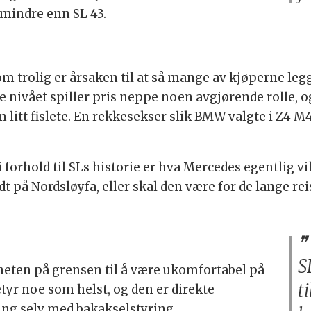
g mindre enn SL 43.
m trolig er årsaken til at så mange av kjøperne legg
te nivået spiller pris neppe noen avgjørende rolle,
 litt fislete. En rekkesekser slik BMW valgte i Z4 M4
 i forhold til SLs historie er hva Mercedes egentlig 
 på Nordsløyfa, eller skal den være for de lange re
S
heten på grensen til å være ukomfortabel på
t
tyr noe som helst, og den er direkte
ing selv med bakakselstyring.