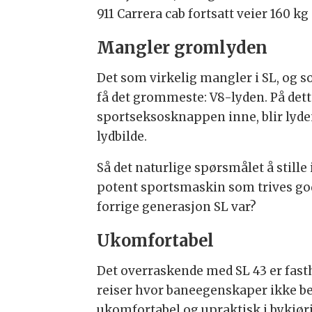
911 Carrera cab fortsatt veier 160 k
Mangler gromlyden
Det som virkelig mangler i SL, og so
få det grommeste: V8-lyden. På det
sportseksosknappen inne, blir lyden
lydbilde.
Så det naturlige spørsmålet å stille
potent sportsmaskin som trives godt
forrige generasjon SL var?
Ukomfortabel
Det overraskende med SL 43 er fast
reiser hvor baneegenskaper ikke be
ukomfortabel og upraktisk i bykjør