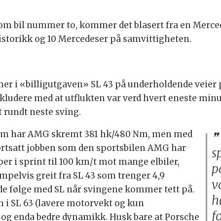
som bil nummer to, kommer det blasert fra en Merce
-historikk og 10 Mercedeser på samvittigheten.
imer i «billigutgaven» SL 43 på underholdende veier
nkludere med at utflukten var verd hvert eneste minu
t rundt neste sving.
volum har AMG skremt 381 hk/480 Nm, men med
fortsatt jobben som den sportsbilen AMG har
s
er i sprint til 100 km/t mot mange elbiler,
p
mpelvis greit fra SL 43 som trenger 4,9
v
lde følge med SL når svingene kommer tett på.
h
n i SL 63 (lavere motorvekt og kun
f
e og enda bedre dynamikk. Husk bare at Porsche