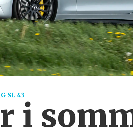
G SL 43
yr i som