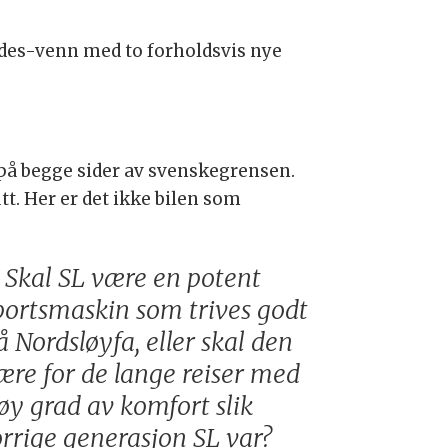
des-venn med to forholdsvis nye
 på begge sider av svenskegrensen.
tt. Her er det ikke bilen som
Skal SL være en potent
portsmaskin som trives godt
å Nordsløyfa, eller skal den
ære for de lange reiser med
øy grad av komfort slik
orrige generasjon SL var?