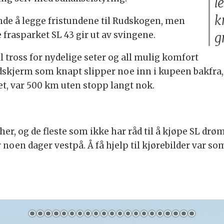
l
k
nde å legge fristundene til Rudskogen, men
 frasparket SL 43 gir ut av svingene.
g
l tross for nydelige seter og all mulig komfort
indskjerm som knapt slipper noe inn i kupeen bakfra,
et, var 500 km uten stopp langt nok.
her, og de fleste som ikke har råd til å kjøpe SL dr
en dager vestpå. Å få hjelp til kjørebilder var som 