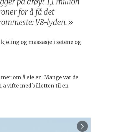
egger på drøyt 1,1 million
roner for å få det
rommeste: V8-lyden.»
 kjøling og massasje i setene og
ømmer om å eie en. Mange var de
å vifte med billetten til en