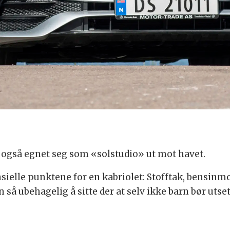
te også egnet seg som «solstudio» ut mot havet.
nsielle punktene for en kabriolet: Stofftak, bensinmo
n så ubehagelig å sitte der at selv ikke barn bør utset