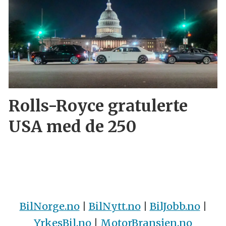
Rolls-Royce gratulerte
USA med de 250
BilNorge.no
|
BilNytt.no
|
BilJobb.no
|
YrkesBil.no
|
MotorBransjen.no