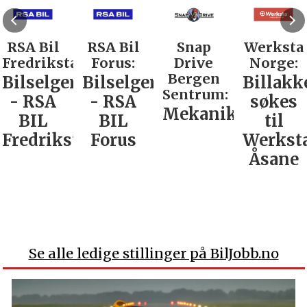
RSA Bil
RSA Bil
Snap
Werksta
Fredrikstad:
Forus:
Drive
Norge:
Bergen
Bilselger
Bilselger
Billakk
Sentrum:
- RSA
- RSA
søkes
Mekaniker
BIL
BIL
til
Fredrikstad
Forus
Werkst
Åsane
Se alle ledige stillinger på BilJobb.no