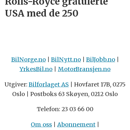
Rolls-Royce gratulerte
USA med de 250
BilNorge.no
|
BilNytt.no
|
BilJobb.no
|
YrkesBil.no
|
MotorBransjen.no
Utgiver:
Bilforlaget AS
| Hovfaret 17B, 0275
Oslo | Postboks 63 Skøyen, 0212 Oslo
Telefon: 23 03 66 00
Om oss
|
Abonnement
|