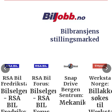
Bilbransjens
stillingsmarked
RSA Bil
RSA Bil
Snap
Werksta
Fredrikstad:
Forus:
Drive
Norge:
Bergen
Bilselger
Bilselger
Billakk
Sentrum:
- RSA
- RSA
søkes
Mekaniker
BIL
BIL
til