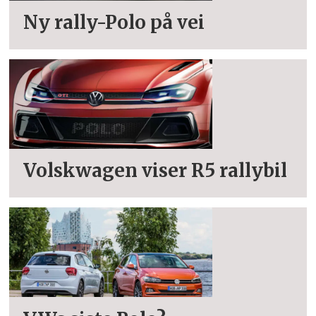
Ny rally-Polo på vei
Volskwagen viser R5 rallybil