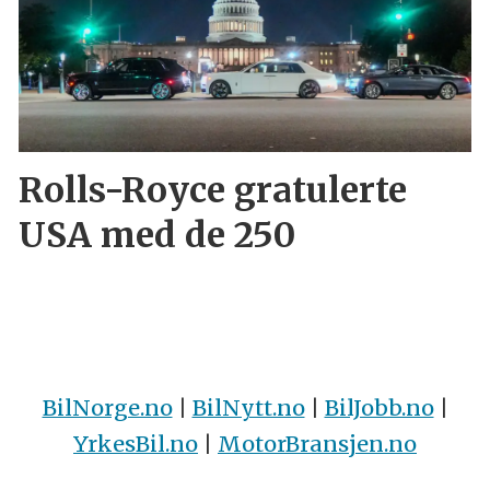
Rolls-Royce gratulerte
USA med de 250
BilNorge.no
|
BilNytt.no
|
BilJobb.no
|
YrkesBil.no
|
MotorBransjen.no