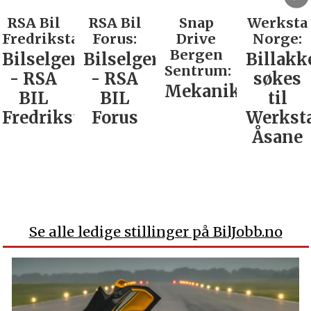
RSA Bil
RSA Bil
Snap
Werksta
Fredrikstad:
Forus:
Drive
Norge:
Bergen
Bilselger
Bilselger
Billakk
Sentrum:
- RSA
- RSA
søkes
Mekaniker
BIL
BIL
til
Fredrikstad
Forus
Werkst
Åsane
Se alle ledige stillinger på BilJobb.no