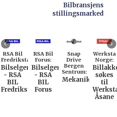
Bilbransjens
stillingsmarked
RSA Bil
RSA Bil
Snap
Werksta
Fredrikstad:
Forus:
Drive
Norge:
Bergen
Bilselger
Bilselger
Billakk
Sentrum:
- RSA
- RSA
søkes
Mekaniker
BIL
BIL
til
Fredrikstad
Forus
Werkst
Åsane