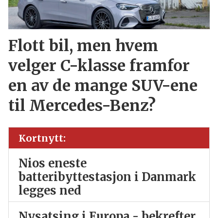
Flott bil, men hvem
velger C-klasse framfor
en av de mange SUV-ene
til Mercedes-Benz?
Kortnytt:
Nios eneste
batteribyttestasjon i Danmark
legges ned
Nysatsing i Europa - bekrefter