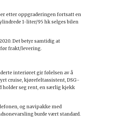
 er etter oppgraderingen fortsatt en
indrede 1-liter/95 hk selges bilen
020. Det betyr samtidig at
før frakt/levering.
erte interiøret gir følelsen av å
tyrt cruise, kjørefeltassistent, DSG-
 holder seg rent, en særlig kjekk
telefonen, og navipakke med
lindsonevarsling burde vært standard.