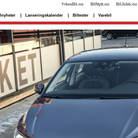
YrkesBil.no
BilNytt.no
BilJobb.no
lnyheter
Lanseringskalender
Biltester
Varebil