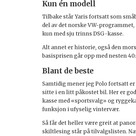
Kun én modell
Tilbake står Yaris fortsatt som små
del av det norske VW-programmet, do
kun med sju trinns DSG-kasse.
Alt annet er historie, også den mo
basisprisen går opp med nesten 40.0
Blant de beste
Samtidig mener jeg Polo fortsatt er 
sitte i en litt påkostet bil. Her er 
kasse med «sportsvalg» og ryggekame
funksjon i ufyselig vintervær.
Så får det heller være greit at pan
skiltlesing står på tilvalgslisten. 