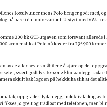
bilenes fossilvinner mens Polo henger godt med, og
g nå bare i én motorvariant. Utstyrt med VWs tresyl
rsomme 200 hk GTI-utgaven som forsvant allerede i 2
00 kroner slik at Polo nå koster fra 295.900 kroner 
en av de aller beste småbilene å kjøre og det oppgrad
gode seter, svært godt lys, to-sone klimaanlegg, radars
ra skjult bak logoen på hekkluka slik at det alltid
oramatak, oppgradert lydanlegg, induktiv lading av 
Navi fikses jo greit og trådløst med telefonen, men b