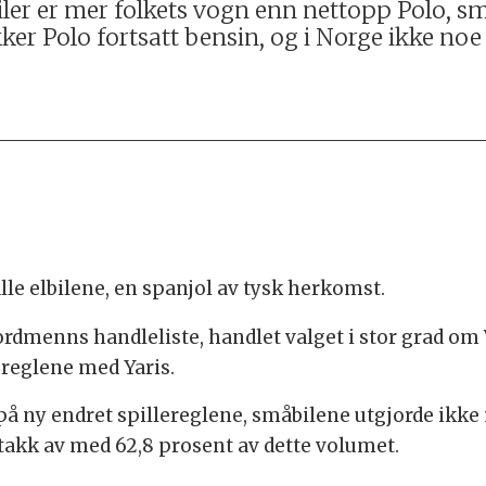
er er mer folkets vogn enn nettopp Polo, små
rikker Polo fortsatt bensin, og i Norge ikke noe
lle elbilene, en spanjol av tysk herkomst.
nordmenns handleliste, handlet valget i stor grad om
reglene med Yaris.
 på ny endret spillereglene, småbilene utgjorde ikke
takk av med 62,8 prosent av dette volumet.