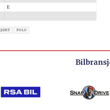
E
KJØRT
POLO
Bilbransj