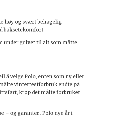
ske høy og svært behagelig
god baksetekomfort.
om under gulvet til alt som måtte
feil å velge Polo, enten som ny eller
rt målte vintertestforbruk endte på
ttsfart, krøp det målte forbruket
e – og garantert Polo nye år i