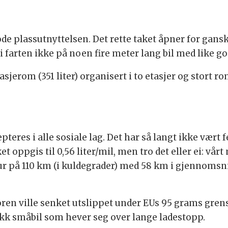
ode plassutnyttelsen. Det rette taket åpner for gan
 i farten ikke på noen fire meter lang bil med like 
jerom (351 liter) organisert i to etasjer og stort r
epteres i alle sosiale lag. Det har så langt ikke vært 
ket oppgis til 0,56 liter/mil, men tro det eller ei: vå
gtur på 110 km (i kuldegrader) med 58 km i gjennomsni
ren ville senket utslippet under EUs 95 grams grens
kk småbil som hever seg over lange ladestopp.