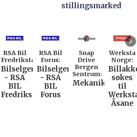
stillingsmarked
RSA Bil
RSA Bil
Snap
Werksta
Fredrikstad:
Forus:
Drive
Norge:
Bergen
Bilselger
Bilselger
Billakk
Sentrum:
- RSA
- RSA
søkes
Mekaniker
BIL
BIL
til
Fredrikstad
Forus
Werkst
Åsane