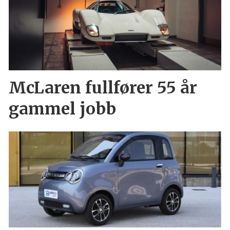
McLaren fullfører 55 år
gammel jobb