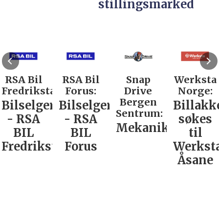
stillingsmarked
RSA Bil
RSA Bil
Snap
Werksta
Fredrikstad:
Forus:
Drive
Norge:
Bergen
Bilselger
Bilselger
Billakk
Sentrum:
- RSA
- RSA
søkes
Mekaniker
BIL
BIL
til
Fredrikstad
Forus
Werkst
Åsane