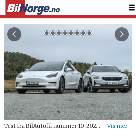
Test fra BilAutofil nummer 10-2021 - Foto: Øivind Skar