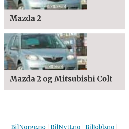
Mazda 2
Mazda 2 og Mitsubishi Colt
BilNorge.no
|
BilNytt.no
|
BilJobb.no
|