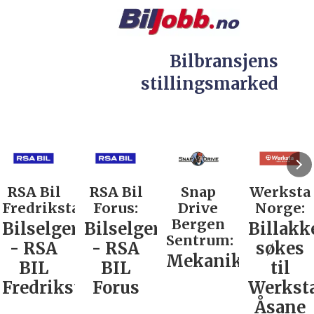
Bilbransjens
stillingsmarked
RSA Bil
RSA Bil
Snap
Werksta
Fredrikstad:
Forus:
Drive
Norge:
Bergen
Bilselger
Bilselger
Billakk
Sentrum:
- RSA
- RSA
søkes
Mekaniker
BIL
BIL
til
Fredrikstad
Forus
Werkst
Åsane