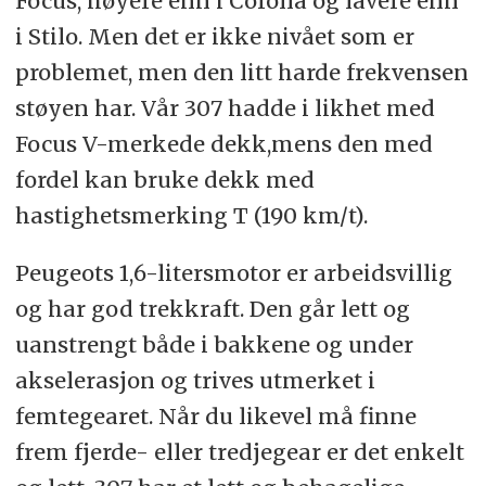
Focus, høyere enn i Corolla og lavere enn
i Stilo. Men det er ikke nivået som er
problemet, men den litt harde frekvensen
støyen har. Vår 307 hadde i likhet med
Focus V-merkede dekk,mens den med
fordel kan bruke dekk med
hastighetsmerking T (190 km/t).
Peugeots 1,6-litersmotor er arbeidsvillig
og har god trekkraft. Den går lett og
uanstrengt både i bakkene og under
akselerasjon og trives utmerket i
femtegearet. Når du likevel må finne
frem fjerde- eller tredjegear er det enkelt