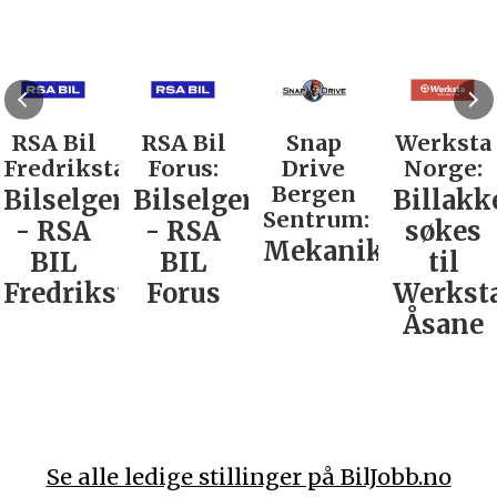
RSA Bil
RSA Bil
Snap
Werksta
Fredrikstad:
Forus:
Drive
Norge:
Bergen
Bilselger
Bilselger
Billakk
Sentrum:
- RSA
- RSA
søkes
Mekaniker
BIL
BIL
til
Fredrikstad
Forus
Werkst
Åsane
Se alle ledige stillinger på BilJobb.no