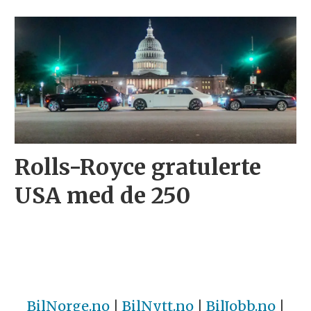
Rolls-Royce gratulerte
USA med de 250
BilNorge.no
|
BilNytt.no
|
BilJobb.no
|