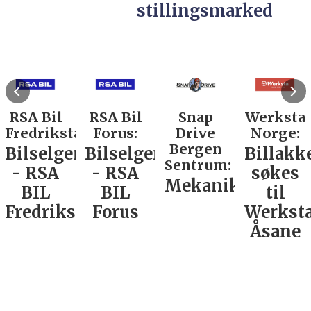
stillingsmarked
RSA Bil
RSA Bil
Snap
Werksta
Fredrikstad:
Forus:
Drive
Norge:
Bergen
Bilselger
Bilselger
Billakk
Sentrum:
- RSA
- RSA
søkes
Mekaniker
BIL
BIL
til
Fredrikstad
Forus
Werkst
Åsane