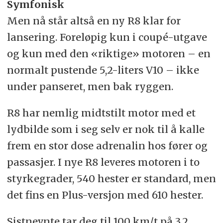
Symfonisk
Men nå står altså en ny R8 klar for
lansering. Foreløpig kun i coupé-utgave
og kun med den «riktige» motoren – en
normalt pustende 5,2-liters V10 – ikke
under panseret, men bak ryggen.
R8 har nemlig midtstilt motor med et
lydbilde som i seg selv er nok til å kalle
frem en stor dose adrenalin hos fører og
passasjer. I nye R8 leveres motoren i to
styrkegrader, 540 hester er standard, men
det fins en Plus-versjon med 610 hester.
Sistnevnte tar deg til 100 km/t på 3,2