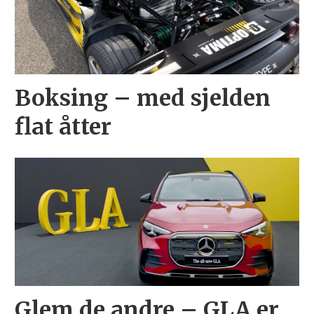
Boksing – med sjelden
flat åtter
Glem de andre – GLA er