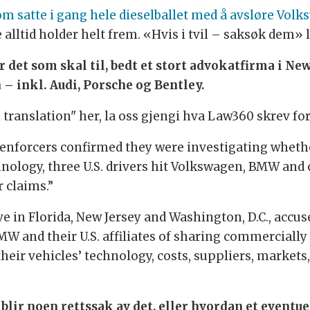
m satte i gang hele dieselballet med å avsløre Volk
alltid holder helt frem. «Hvis i tvil – saksøk dem» la
 er det som skal til, bedt et stort advokatfirma i N
 inkl. Audi, Porsche og Bentley.
in translation" her, la oss gjengi hva Law360 skrev fo
st enforcers confirmed they were investigating whe
hnology, three U.S. drivers hit Volkswagen, BMW and 
 claims.”
ve in Florida, New Jersey and Washington, D.C., accu
W and their U.S. affiliates of sharing commercially
heir vehicles’ technology, costs, suppliers, marke
 blir noen rettssak av det, eller hvordan et eventue