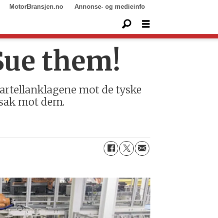
MotorBransjen.no
Annonse- og medieinfo
Sue them!
artellanklagene mot de tyske
ssak mot dem.