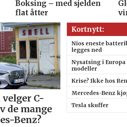
Boksing – med sjelden
Gl
flat åtter
vi
Kortnytt:
Nios eneste batter
legges ned
Nysatsing i Europa 
modeller
Krise? Ikke hos Re
Mercedes-Benz kjøp
 velger C-
Tesla skuffer
av de mange
des-Benz?