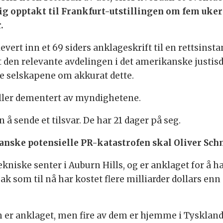
ig opptakt til Frankfurt-utstillingen om fem uker 
.
ert inn et 69 siders anklageskrift til en rettsinstan
 den relevante avdelingen i det amerikanske justis
e selskapene om akkurat dette.
 eller dementert av myndighetene.
n å sende et tilsvar. De har 21 dager på seg.
nske potensielle PR-katastrofen skal Oliver Schm
kniske senter i Auburn Hills, og er anklaget for å h
k som til nå har kostet flere milliarder dollars enn d
er anklaget, men fire av dem er hjemme i Tyskland,