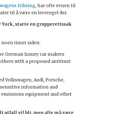
swagens triksing
, har ofte evnen til
ter til å være en leveregel der.
ew York, starte en grupperettssak
r noen timer siden:
ther German luxury car makers
others with a proposed antitrust
sed Volkswagen, Audi, Porsche,
 sensitive information and
ts, emissions equipment and other
lt utfall vil bli, men alle må være