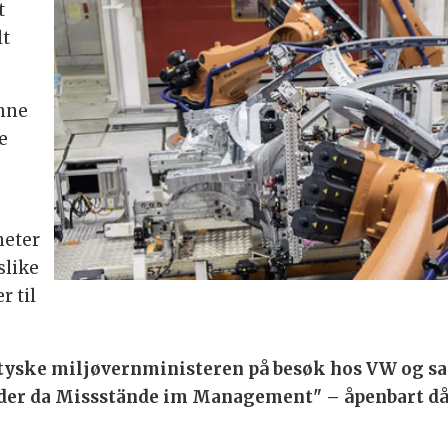
t
lt
inne
e
heter
slike
r til
tyske miljøvernministeren på besøk hos VW og sa t
 oder da Missstände im Management" – åpenbart dår