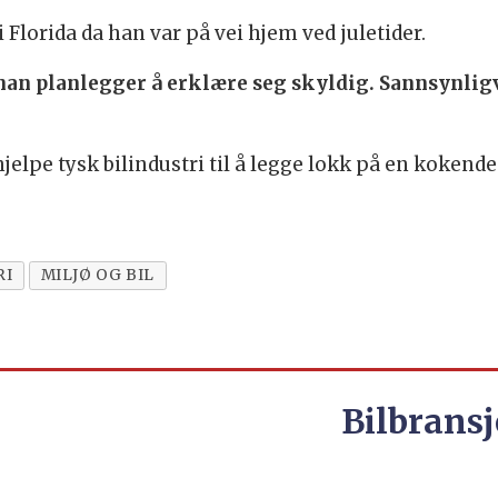
 Florida da han var på vei hjem ved juletider.
 han planlegger å erklære seg skyldig. Sannsynligvi
jelpe tysk bilindustri til å legge lokk på en kokend
RI
MILJØ OG BIL
Bilbransj