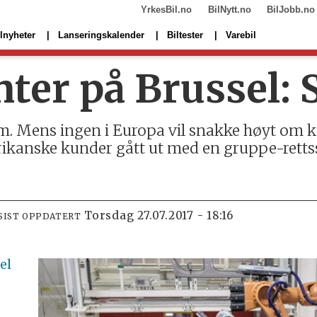
YrkesBil.no
BilNytt.no
BilJobb.no
lnyheter
Lanseringskalender
Biltester
Varebil
ter på Brussel: 
. Mens ingen i Europa vil snakke høyt om k
rikanske kunder gått ut med en gruppe-rett
torsdag 27.07.2017 - 18:16
SIST OPPDATERT
el