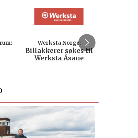
trum:
Werksta Norge:
Rodi
Billakkerer søkes til
Servi
Werksta Åsane
verks
No
o