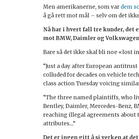
Men amerikanerne, som var
dem so
å gå rett mot mål – selv om det ikke 
Nå har i hvert fall tre kunder, det
mot BMW, Daimler og Volkswagen –
Bare så det ikke skal bli noe «lost 
“Just a day after European antitru
colluded for decades on vehicle tec
class action Tuesday voicing similar
“The three named plaintiffs, who li
Bentley, Daimler, Mercedes-Benz, BM
reaching illegal agreements about t
attributes....”
Det er ingen gitt å si verken at det