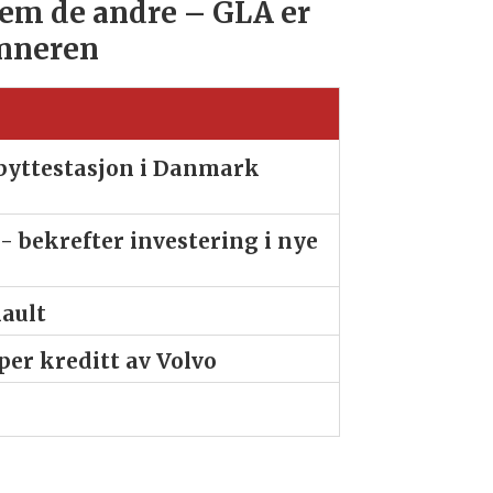
em de andre – GLA er
nneren
ibyttestasjon i Danmark
- bekrefter investering i nye
nault
er kreditt av Volvo