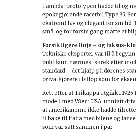
Lambda-prototypen hadde til og med
epokegjørende racerbil Type 35. Se
ekstremt lav og elegant for sin tid
små, og for første gang måtte et bil
Forsiktigere linje – og luksus-klu
Tekniske eksperter var til å begyn
publikum nærmest skrek etter model
standard – det hjalp på dørenes stør
privatkjørere i billøp som for ekse
Rett etter at Trikappa utgikk i 1925
modell med V8er i USA, unntatt dri
at amerikanerne ikke hadde tilrettel
tilbake til Italia med bilene og l
som var satt sammen i par.