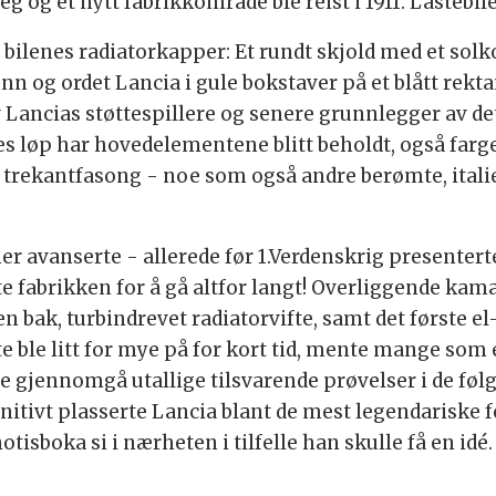
steg og et nytt fabrikkområde ble reist i 1911. Laste
bilenes radiatorkapper: Et rundt skjold med et sol
unn og ordet Lancia i gule bokstaver på et blått rekt
av Lancias støttespillere og senere grunnlegger av d
es løp har hovedelementene blitt beholdt, også farg
et trekantfasong - noe som også andre berømte, itali
er avanserte - allerede før 1.Verdenskrig presentert
e fabrikken for å gå altfor langt! Overliggende kama
ak, turbindrevet radiatorvifte, samt det første el
te ble litt for mye på for kort tid, mente mange som 
gjennomgå utallige tilsvarende prøvelser i de følg
initivt plasserte Lancia blant de mest legendariske
otisboka si i nærheten i tilfelle han skulle få en idé.