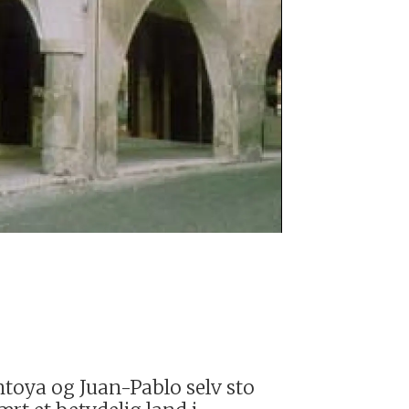
Lancia Alpha
toya og Juan-Pablo selv sto