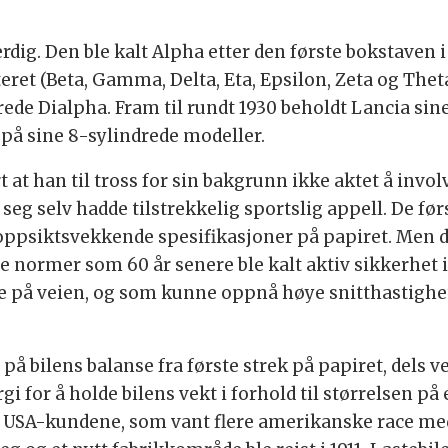
erdig. Den ble kalt Alpha etter den første bokstaven i
t (Beta, Gamma, Delta, Eta, Epsilon, Zeta og Theta)
e Dialpha. Fram til rundt 1930 beholdt Lancia sine g
 på sine 8-sylindrede modeller.
t at han til tross for sin bakgrunn ikke aktet å invol
seg selv hadde tilstrekkelig sportslig appell. De fø
e oppsiktsvekkende spesifikasjoner på papiret. Men d
e normer som 60 år senere ble kalt aktiv sikkerhet 
nde på veien, og som kunne oppnå høye snitthastighet
e på bilens balanse fra første strek på papiret, dels v
urgi for å holde bilens vekt i forhold til størrelsen 
 USA-kundene, som vant flere amerikanske race med 