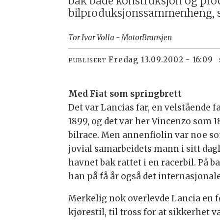
bak både konstruksjon og prod
bilproduksjonssammenheng, slik
Tor Ivar Volla - MotorBransjen
fredag 13.09.2002 - 16:09
PUBLISERT
Med Fiat som springbrett
Det var Lancias far, en velstående 
1899, og det var her Vincenzo som 1
bilrace. Men annenfiolin var noe so
jovial samarbeidets mann i sitt dagl
havnet bak rattet i en racerbil. På 
han på få år også det internasjonal
Merkelig nok overlevde Lancia en 
kjørestil, til tross for at sikkerhe