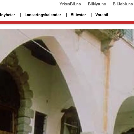
YrkesBil.no
BilNytt.no
BilJobb.no
lnyheter
Lanseringskalender
Biltester
Varebil