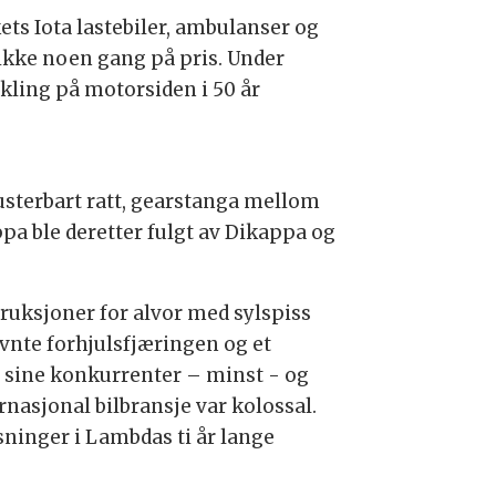
ts Iota lastebiler, ambulanser og
 ikke noen gang på pris. Under
kling på motorsiden i 50 år
usterbart ratt, gearstanga mellom
ppa ble deretter fulgt av Dikappa og
ruksjoner for alvor med sylspiss
vnte forhjulsfjæringen og et
n sine konkurrenter – minst - og
asjonal bilbransje var kolossal.
øsninger i Lambdas ti år lange