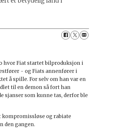
t et betydelig land i
 hvor Fiat startet bilproduksjon i
estfører - og Fiats annenfører i
t å spille. For selv om han var en
dlet til en demon så fort han
de sjanser som kunne tas, derfor ble
nt kompromissløse og rabiate
ten den gangen.