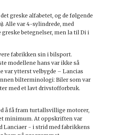
 det greske alfabetet, og de følgende
. Alle var 4-sylindrede, med
reske betegnelser, men la til Di i
vere fabrikken sin i bilsport.
rste modellene hans var ikke så
e var ytterst velbygde – Lancias
innen bilterminologi: Biler som var
er med et lavt drivstofforbruk.
ed å få fram turtallsvillige motorer,
på et minimum. At oppskriften var
Lanciaer - i strid med fabrikkens