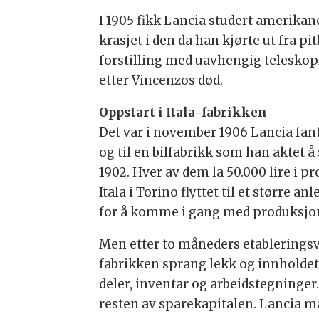
I 1905 fikk Lancia studert amerikan
krasjet i den da han kjørte ut fra pi
forstilling med uavhengig teleskopfj
etter Vincenzos død.
Oppstart i Itala-fabrikken
Det var i november 1906 Lancia fant
og til en bilfabrikk som han aktet 
1902. Hver av dem la 50.000 lire i p
Itala i Torino flyttet til et større
for å komme i gang med produksjo
Men etter to måneders etableringsv
fabrikken sprang lekk og innholdet
deler, inventar og arbeidstegninger
resten av sparekapitalen. Lancia måt