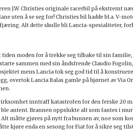
eren J.W. Christies originale racerbil på ekstremt næ
tlane uten å se seg for! Christies bil hadde bl.a. V-mo
æring. Alt dette skulle bli Lancia-spesialiteter, fo
 tiden moden for å trekke seg tilbake til sin famil
å starte sammen med sin åndsfrende Claudio Fogolin,
rosjektet mens Lancia tok seg god tid til å konstruer
 anlegg, overtok Lancia Italas gamle på hjørnet av Via
nen.
irksomhet inntraff katastrofen for den ferske 20 ma
 ble antent. Brannen oppslukte alt som fantes i mu
. Alt måtte gjøres på nytt fra bunnen av, noe som ko
te kjøre enda en sesong for Fiat for å sikre seg til