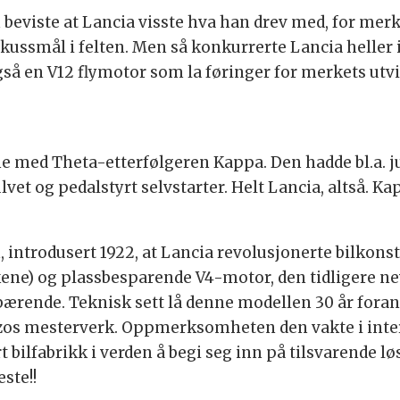
beviste at Lancia visste hva han drev med, for merke
skussmål i felten. Men så konkurrerte Lancia heller
så en V12 flymotor som la føringer for merkets utvi
e med Theta-etterfølgeren Kappa. Den hadde bl.a. j
et og pedalstyrt selvstarter. Helt Lancia, altså. Ka
ntrodusert 1922, at Lancia revolusjonerte bilkonst
ene) og plassbesparende V4-motor, den tidligere ne
vbærende. Teknisk sett lå denne modellen 30 år fora
zos mesterverk. Oppmerksomheten den vakte i intern
t bilfabrikk i verden å begi seg inn på tilsvarende l
ste!!