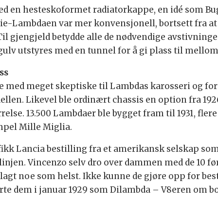
 en hesteskoformet radiatorkappe, en idé som Bugat
rie-Lambdaen var mer konvensjonell, bortsett fra a
. Til gjengjeld betydde alle de nødvendige avstivnin
gulv utstyres med en tunnel for å gi plass til mello
ss
ne med meget skeptiske til Lambdas karosseri og for
len. Likevel ble ordinært chassis en option fra 19
relse. 13.500 Lambdaer ble bygget fram til 1931, fler
mpel Mille Miglia.
 fikk Lancia bestilling fra et amerikansk selskap som
vlinjen. Vincenzo selv dro over dammen med de 10 fø
agt noe som helst. Ikke kunne de gjøre opp for besti
anserte dem i januar 1929 som Dilambda – V8eren om