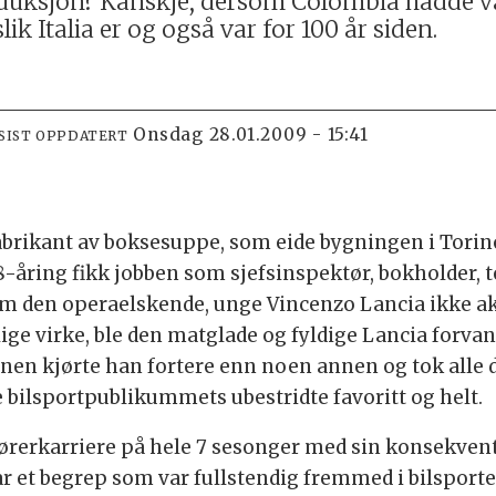
uksjon? Kanskje, dersom Colombia hadde vær
 Italia er og også var for 100 år siden.
onsdag 28.01.2009 - 15:41
SIST OPPDATERT
fabrikant av boksesuppe, som eide bygningen i Torino
8-åring fikk jobben som sjefsinspektør, bokholder, t
m den operaelskende, unge Vincenzo Lancia ikke akte
ige virke, ble den matglade og fyldige Lancia forvan
banen kjørte han fortere enn noen annen og tok alle 
e bilsportpublikummets ubestridte favoritt og helt.
førerkarriere på hele 7 sesonger med sin konsekve
t var et begrep som var fullstendig fremmed i bilspor