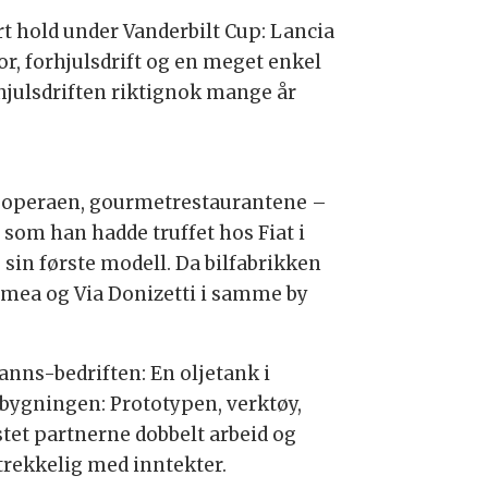
rt hold under Vanderbilt Cup: Lancia
tor, forhjulsdrift og en meget enkel
rhjulsdriften riktignok mange år
ie, operaen, gourmetrestaurantene –
 som han hadde truffet hos Fiat i
e sin første modell. Da bilfabrikken
 Ormea og Via Donizetti i samme by
nns-bedriften: En oljetank i
rbygningen: Prototypen, verktøy,
stet partnerne dobbelt arbeid og
strekkelig med inntekter.