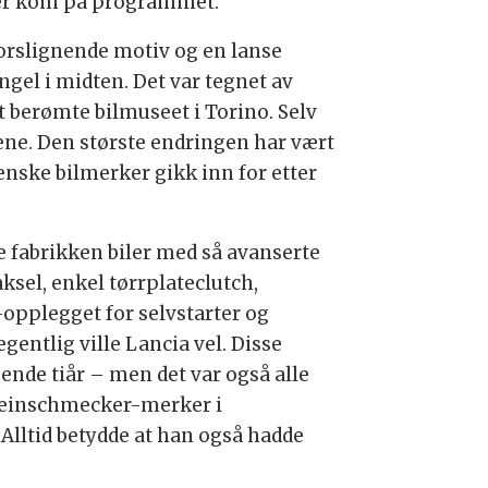
biler kom på programmet.
korslignende motiv og en lanse
angel i midten. Det var tegnet av
et berømte bilmuseet i Torino. Selv
ene. Den største endringen har vært
enske bilmerker gikk inn for etter
e fabrikken biler med så avanserte
ksel, enkel tørrplateclutch,
-opplegget for selvstarter og
egentlig ville Lancia vel. Disse
ende tiår – men det var også alle
 feinschmecker-merker i
 Alltid betydde at han også hadde