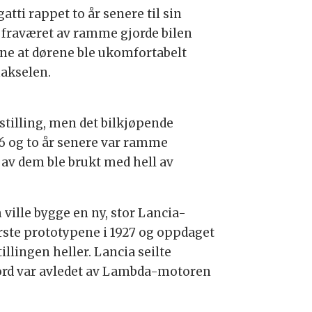
ti rappet to år senere til sin
t fraværet av ramme gjorde bilen
gene at dørene ble ukomfortabelt
makselen.
stilling, men det bilkjøpende
26 og to år senere var ramme
e av dem ble brukt med hell av
 ville bygge en ny, stor Lancia-
rste prototypene i 1927 og oppdaget
llingen heller. Lancia seilte
 bord var avledet av Lambda-motoren