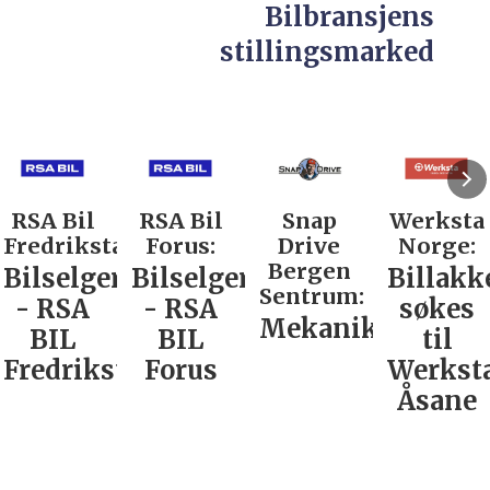
Bilbransjens
stillingsmarked
RSA Bil
RSA Bil
Snap
Werksta
Fredrikstad:
Forus:
Drive
Norge:
Bergen
Bilselger
Bilselger
Billakk
Sentrum:
- RSA
- RSA
søkes
Mekaniker
BIL
BIL
til
Fredrikstad
Forus
Werkst
Åsane