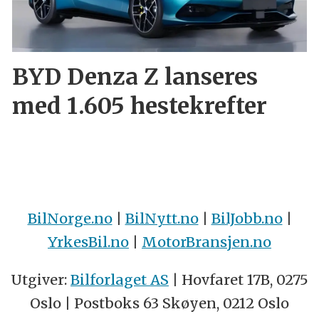
BYD Denza Z lanseres
med 1.605 hestekrefter
BilNorge.no
|
BilNytt.no
|
BilJobb.no
|
YrkesBil.no
|
MotorBransjen.no
Utgiver:
Bilforlaget AS
| Hovfaret 17B, 0275
Oslo | Postboks 63 Skøyen, 0212 Oslo