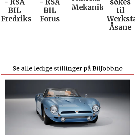
- RSA
- RSA
søkes
Mekaniker
BIL
BIL
til
Fredrikstad
Forus
Werkst
Åsane
Se alle ledige stillinger på BilJobb.no