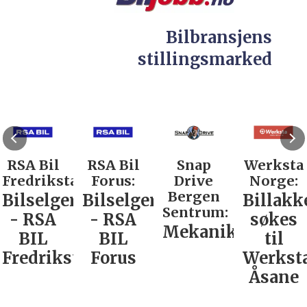
Bilbransjens
stillingsmarked
RSA Bil
RSA Bil
Snap
Werksta
Fredrikstad:
Forus:
Drive
Norge:
Bergen
Bilselger
Bilselger
Billakk
Sentrum:
- RSA
- RSA
søkes
Mekaniker
BIL
BIL
til
Fredrikstad
Forus
Werkst
Åsane