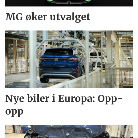
MG øker utvalget
Nye biler i Europa: Opp-
opp