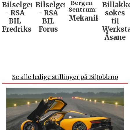
Bergen
Bilselger
Bilselger
Billakk
Sentrum:
- RSA
- RSA
søkes
Mekaniker
BIL
BIL
til
Fredrikstad
Forus
Werkst
Åsane
Se alle ledige stillinger på BilJobb.no