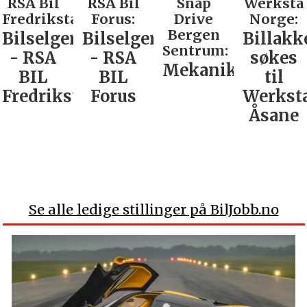
RSA Bil
RSA Bil
Snap
Werksta
Fredrikstad:
Forus:
Drive
Norge:
Bergen
Bilselger
Bilselger
Billakk
Sentrum:
- RSA
- RSA
søkes
Mekaniker
BIL
BIL
til
Fredrikstad
Forus
Werkst
Åsane
Se alle ledige stillinger på BilJobb.no