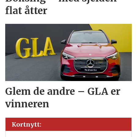
flat åtter
Glem de andre – GLA er
vinneren
Kortnytt: