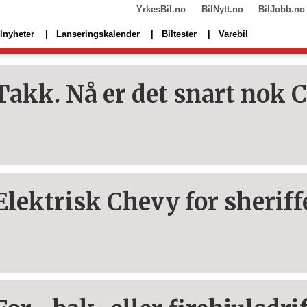
YrkesBil.no
BilNytt.no
BilJobb.no
lnyheter
Lanseringskalender
Biltester
Varebil
Takk. Nå er det snart nok C
Elektrisk Chevy for sherif