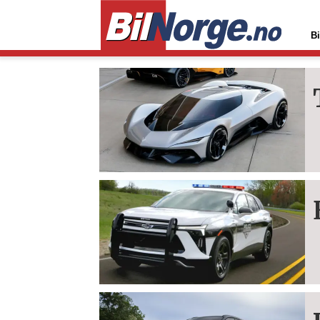
Bi
Tag:
chevrolet