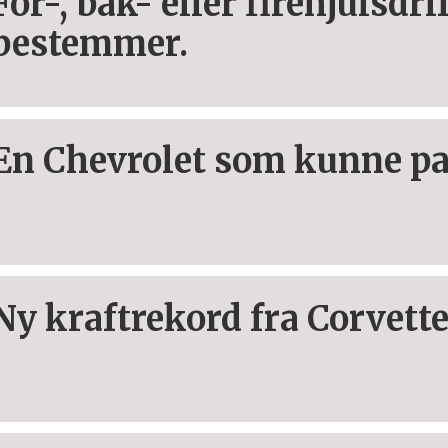
For-, bak- eller firehjulsdri
bestemmer.
En Chevrolet som kunne pa
Ny kraftrekord fra Corvett