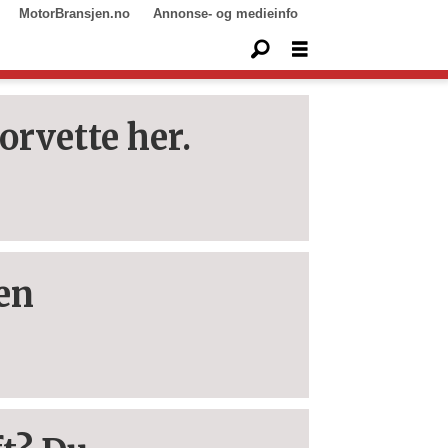
MotorBransjen.no
Annonse- og medieinfo
orvette her.
fen