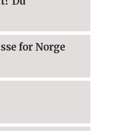
ft? Du
sse for Norge
e