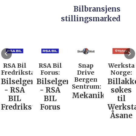
Bilbransjens
stillingsmarked
RSA Bil
RSA Bil
Snap
Werksta
Fredrikstad:
Forus:
Drive
Norge:
Bergen
Bilselger
Bilselger
Billakk
Sentrum:
- RSA
- RSA
søkes
Mekaniker
BIL
BIL
til
Fredrikstad
Forus
Werkst
Åsane