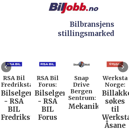
Bilbransjens
stillingsmarked
RSA Bil
RSA Bil
Snap
Werksta
Fredrikstad:
Forus:
Drive
Norge:
Bergen
Bilselger
Bilselger
Billakk
Sentrum:
- RSA
- RSA
søkes
Mekaniker
BIL
BIL
til
Fredrikstad
Forus
Werkst
Åsane