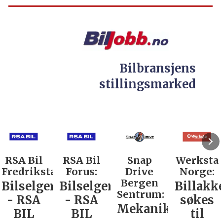
Bilbransjens
stillingsmarked
RSA Bil
RSA Bil
Snap
Werksta
Fredrikstad:
Forus:
Drive
Norge:
Bergen
Bilselger
Bilselger
Billakk
Sentrum:
- RSA
- RSA
søkes
Mekaniker
BIL
BIL
til