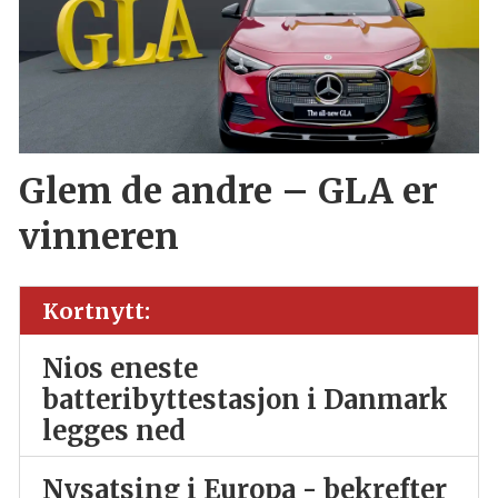
Glem de andre – GLA er
vinneren
Kortnytt:
Nios eneste
batteribyttestasjon i Danmark
legges ned
Nysatsing i Europa - bekrefter