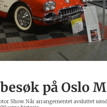
besøk på Oslo 
otor Show. Når arrangementet avsluttet sønd