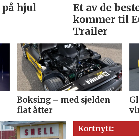
 på hjul
Et av de best
kommer til E
Trailer
Boksing – med sjelden
Gl
flat åtter
vi
Kortnytt: