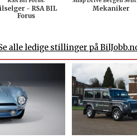
RSA Bil Forus:
Snap Drive Bergen Sen
ilselger - RSA BIL
Mekaniker
Forus
Se alle ledige stillinger på BilJobb.n