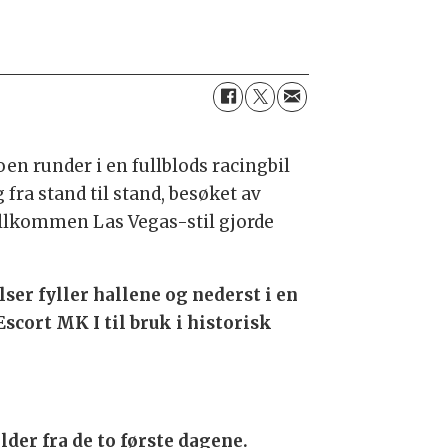
en runder i en fullblods racingbil
ra stand til stand, besøket av
fullkommen Las Vegas-stil gjorde
elser fyller hallene og nederst i en
scort MK I til bruk i historisk
lder fra de to første dagene.