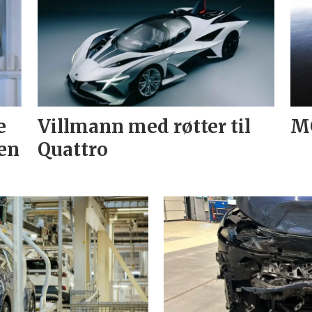
e
Villmann med røtter til
MG
en
Quattro