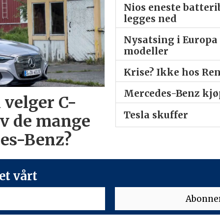
Nios eneste batter
legges ned
Nysatsing i Europa 
modeller
Krise? Ikke hos Re
Mercedes-Benz kjøp
 velger C-
Tesla skuffer
av de mange
des-Benz?
t vårt