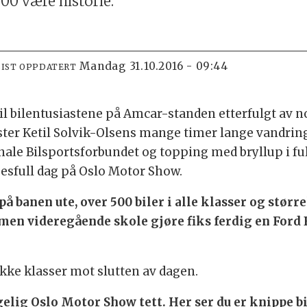
00 være historie.
mandag 31.10.2016 - 09:44
SIST OPPDATERT
il bilentusiastene på Amcar-standen etterfulgt av no
er Ketil Solvik-Olsens mange timer lange vandring f
onale Bilsportsforbundet og topping med bryllup i 
sesfull dag på Oslo Motor Show.
på banen ute, over 500 biler i alle klasser og størr
en videregående skole gjøre fiks ferdig en Ford E
ekke klasser mot slutten av dagen.
elig Oslo Motor Show tett. Her ser du er knippe bi