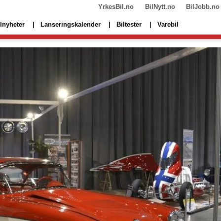
YrkesBil.no
BilNytt.no
BilJobb.no
lnyheter
Lanseringskalender
Biltester
Varebil