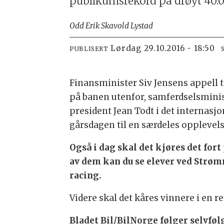
publikumsrekord på drøyt 40.0
Odd Erik Skavold Lystad
lørdag 29.10.2016 - 18:50
PUBLISERT
Finansminister Siv Jensens appell t
på banen utenfor, samferdselsminist
president Jean Todt i det internasj
gårsdagen til en særdeles opplevel
Også i dag skal det kjøres det fort 
av dem kan du se elever ved Strømm
racing.
Videre skal det kåres vinnere i en r
Bladet Bil/BilNorge følger selvfølg