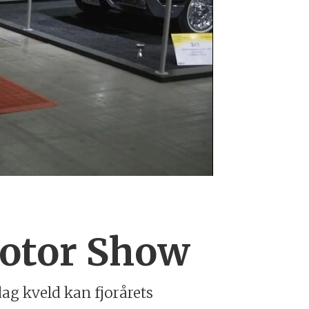
Stort og småt
Foto: Odd Eri
Motor Show
ag kveld kan fjorårets