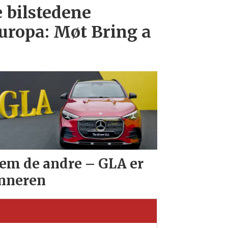
e bilstedene
uropa: Møt Bring a
em de andre – GLA er
nneren