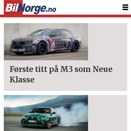
Tag:
m3
Første titt på M3 som Neue
Klasse