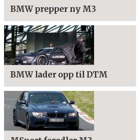
BMW prepper ny M3
BMW lader opp til DTM