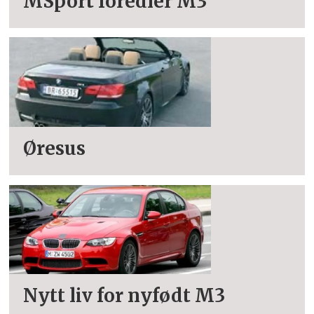
MSport foredler M3
Øresus
Nytt liv for nyfødt M3