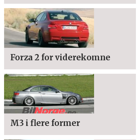
Forza 2 for viderekomne
M3 i flere former