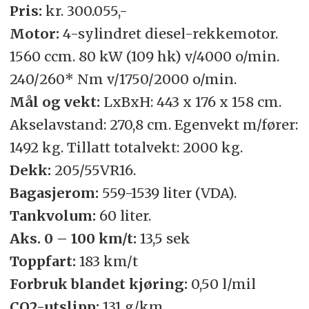
Pris:
kr. 300.055,-
Motor:
4-sylindret diesel-rekkemotor.
1560 ccm. 80 kW (109 hk) v/4000 o/min.
240/260* Nm v/1750/2000 o/min.
Mål og vekt:
LxBxH: 443 x 176 x 158 cm.
Akselavstand: 270,8 cm. Egenvekt m/fører:
1492 kg. Tillatt totalvekt: 2000 kg.
Dekk:
205/55VR16.
Bagasjerom:
559-1539 liter (VDA).
Tankvolum:
60 liter.
Aks. 0 – 100 km/t:
13,5 sek
Toppfart:
183 km/t
Forbruk blandet kjøring:
0,50 l/mil
CO2-utslipp:
131 g/km