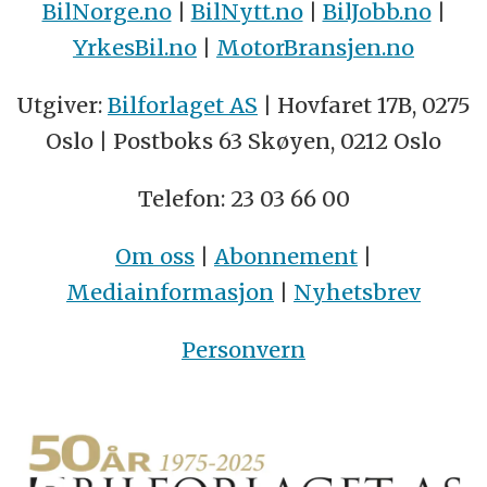
BilNorge.no
|
BilNytt.no
|
BilJobb.no
|
YrkesBil.no
|
MotorBransjen.no
Utgiver:
Bilforlaget AS
| Hovfaret 17B, 0275
Oslo | Postboks 63 Skøyen, 0212 Oslo
Telefon: 23 03 66 00
Om oss
|
Abonnement
|
Mediainformasjon
|
Nyhetsbrev
Personvern