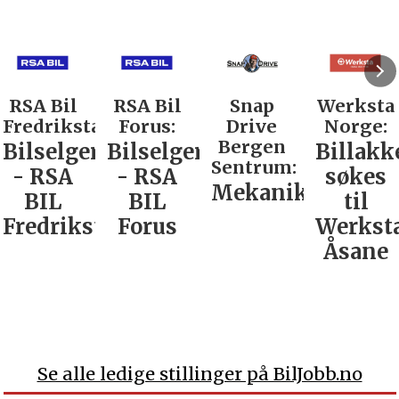
RSA Bil
RSA Bil
Snap
Werksta
Fredrikstad:
Forus:
Drive
Norge:
Bergen
Bilselger
Bilselger
Billakk
Sentrum:
- RSA
- RSA
søkes
Mekaniker
BIL
BIL
til
Fredrikstad
Forus
Werkst
Åsane
Se alle ledige stillinger på BilJobb.no