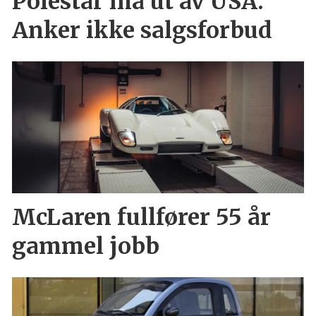
Polestar må ut av USA:
Anker ikke salgsforbud
McLaren fullfører 55 år
gammel jobb