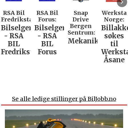
RSA Bil
RSA Bil
Snap
Werksta
Fredrikstad:
Forus:
Drive
Norge:
Bergen
Bilselger
Bilselger
Billakk
Sentrum:
- RSA
- RSA
søkes
Mekaniker
BIL
BIL
til
Fredrikstad
Forus
Werkst
Åsane
Se alle ledige stillinger på BilJobb.no