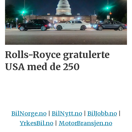
Rolls-Royce gratulerte
USA med de 250
BilNorge.no
|
BilNytt.no
|
BilJobb.no
|
YrkesBil.no
|
MotorBransjen.no