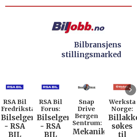
Bilbransjens
stillingsmarked
RSA Bil
RSA Bil
Snap
Werksta
Fredrikstad:
Forus:
Drive
Norge:
Bergen
Bilselger
Bilselger
Billakk
Sentrum:
- RSA
- RSA
søkes
Mekaniker
BIL
BIL
til