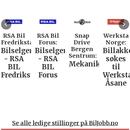
RSA Bil
RSA Bil
Snap
Werksta
Fredrikstad:
Forus:
Drive
Norge:
Bergen
Bilselger
Bilselger
Billakk
Sentrum:
- RSA
- RSA
søkes
Mekaniker
BIL
BIL
til
Fredrikstad
Forus
Werkst
Åsane
Se alle ledige stillinger på BilJobb.no