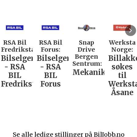
RSA Bil
RSA Bil
Snap
Werksta
Fredrikstad:
Forus:
Drive
Norge:
Bergen
Bilselger
Bilselger
Billakk
Sentrum:
- RSA
- RSA
søkes
Mekaniker
BIL
BIL
til
Fredrikstad
Forus
Werkst
Åsane
Se alle ledige stillinger på BilJobb.no