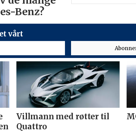
av de mange
des-Benz?
t vårt
e
Villmann med røtter til
MG
en
Quattro