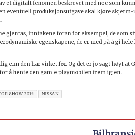
av et digitalt fenomen beskrevet med noe som kunne 
 en eventuell produksjonsutgave skal kjøre skjerm-ut
.
unne gjentas, inntakene foran for eksempel, de som 
 aerodynamiske egenskapene, de er med på å gi hele 
g enn den har virket før. Og det er jo sagt høyt at GT
for å hente den gamle playmobilen frem igjen.
OR SHOW 2015
NISSAN
Bilbransj