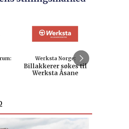
trum:
Werksta Norge:
Rodi
Billakkerer søkes til
Servi
Werksta Åsane
verks
No
o