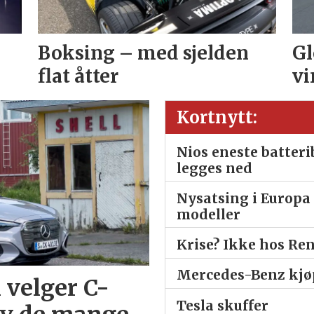
Boksing – med sjelden
Gl
flat åtter
vi
Kortnytt:
Nios eneste batter
legges ned
Nysatsing i Europa 
modeller
Krise? Ikke hos Re
Mercedes-Benz kjøp
 velger C-
Tesla skuffer