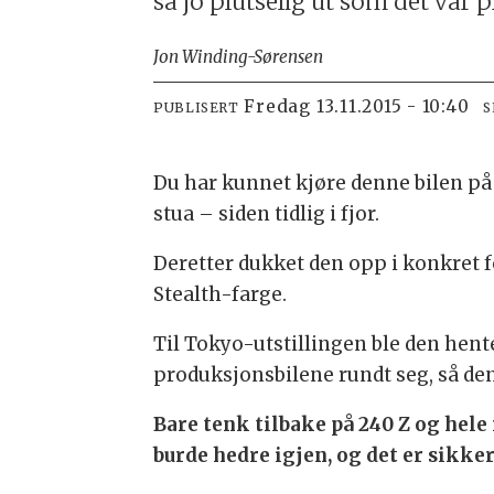
så jo plutselig ut som det var 
Jon Winding-Sørensen
fredag 13.11.2015 - 10:40
PUBLISERT
S
Du har kunnet kjøre denne bilen på
stua – siden tidlig i fjor.
Deretter dukket den opp i konkret f
Stealth-farge.
Til Tokyo-utstillingen ble den hent
produksjonsbilene rundt seg, så den
Bare tenk tilbake på 240 Z og hele 
burde hedre igjen, og det er sikke