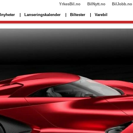
YrkesBil.no
BilNytt.no
BilJobb.no
lnyheter
Lanseringskalender
Biltester
Varebil