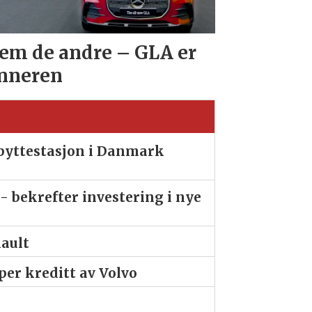
em de andre – GLA er
nneren
ibyttestasjon i Danmark
- bekrefter investering i nye
nault
er kreditt av Volvo