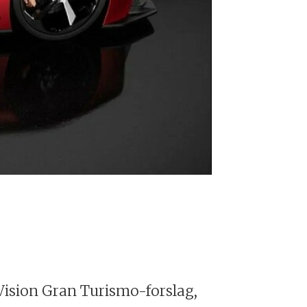
Nissan Conce
) Vision Gran Turismo-forslag,