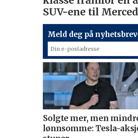
klasse framfor en 
SUV-ene til Merce
Meld deg på nyhetsbreve
Solgte mer, men mindr
lønnsomme: Tesla-aksj