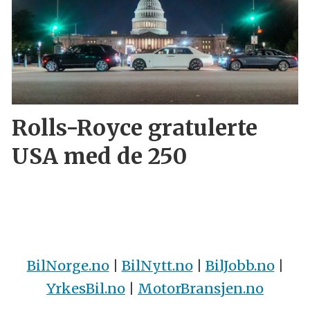
Rolls-Royce gratulerte
USA med de 250
BilNorge.no
|
BilNytt.no
|
BilJobb.no
|
YrkesBil.no
|
MotorBransjen.no