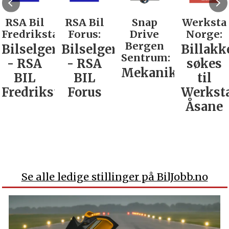
RSA Bil
RSA Bil
Snap
Werksta
Fredrikstad:
Forus:
Drive
Norge:
Bergen
Bilselger
Bilselger
Billakk
Sentrum:
- RSA
- RSA
søkes
Mekaniker
BIL
BIL
til
Fredrikstad
Forus
Werkst
Åsane
Se alle ledige stillinger på BilJobb.no