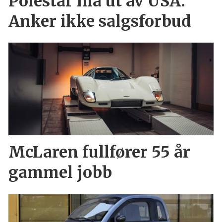
Polestar må ut av USA:
Anker ikke salgsforbud
McLaren fullfører 55 år
gammel jobb