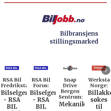
Bilbransjens
stillingsmarked
RSA Bil
RSA Bil
Snap
Werksta
Fredrikstad:
Forus:
Drive
Norge:
Bergen
Bilselger
Bilselger
Billakk
Sentrum:
- RSA
- RSA
søkes
Mekaniker
BIL
BIL
til