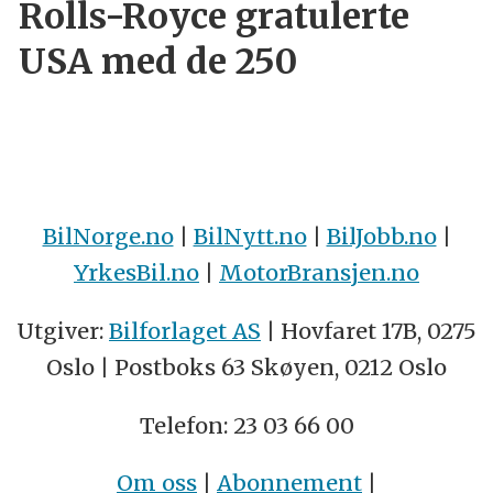
Rolls-Royce gratulerte
USA med de 250
BilNorge.no
|
BilNytt.no
|
BilJobb.no
|
YrkesBil.no
|
MotorBransjen.no
Utgiver:
Bilforlaget AS
| Hovfaret 17B, 0275
Oslo | Postboks 63 Skøyen, 0212 Oslo
Telefon: 23 03 66 00
Om oss
|
Abonnement
|