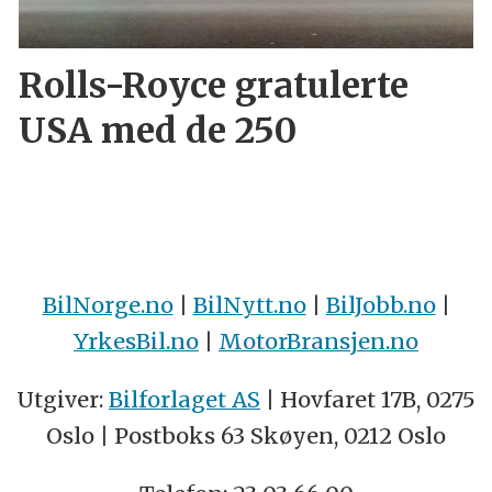
Rolls-Royce gratulerte
USA med de 250
BilNorge.no
|
BilNytt.no
|
BilJobb.no
|
YrkesBil.no
|
MotorBransjen.no
Utgiver:
Bilforlaget AS
| Hovfaret 17B, 0275
Oslo | Postboks 63 Skøyen, 0212 Oslo