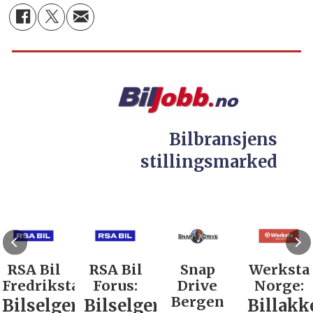
Bilbransjens
stillingsmarked
RSA Bil
RSA Bil
Snap
Werksta
Fredrikstad:
Forus:
Drive
Norge:
Bergen
Bilselger
Bilselger
Billakk