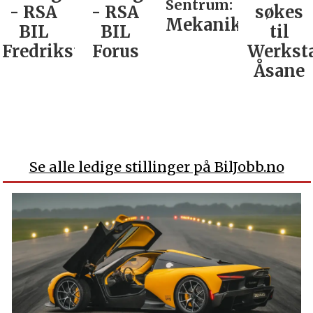
Sentrum:
- RSA
- RSA
søkes
Mekaniker
BIL
BIL
til
Fredrikstad
Forus
Werkst
Åsane
Se alle ledige stillinger på BilJobb.no