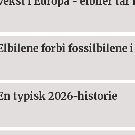
Vekst i Europa - elbiler ta
Elbilene forbi fossilbilene 
En typisk 2026-historie