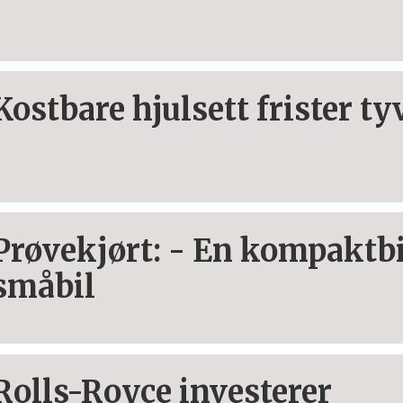
Kostbare hjulsett frister t
Prøvekjørt: - En kompaktbil
småbil
Rolls-Royce investerer