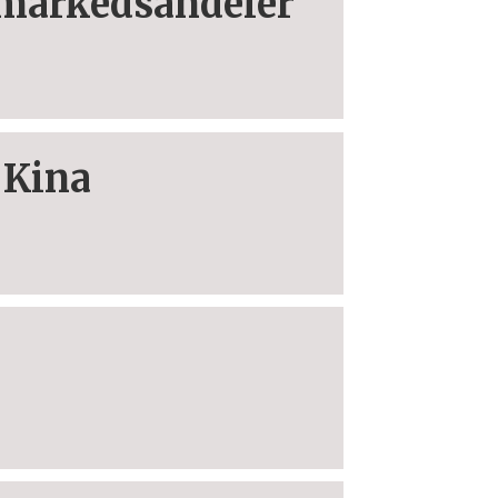
r markedsandeler
i Kina