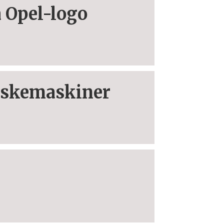
 Opel-logo
vaskemaskiner