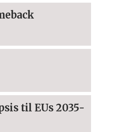
omeback
e
sis til EUs 2035-