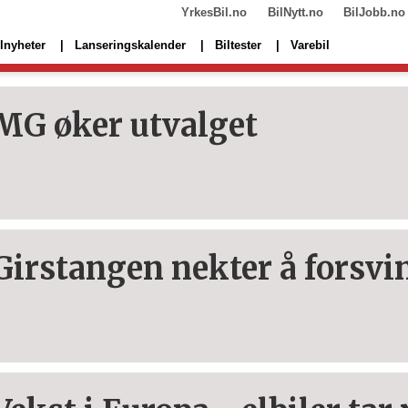
YrkesBil.no
BilNytt.no
BilJobb.no
lnyheter
Lanseringskalender
Biltester
Varebil
MG øker utvalget
Girstangen nekter å forsvi