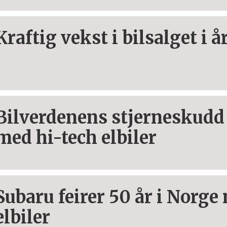
Kraftig vekst i bilsalget i å
Bilverdenens stjerneskudd 
med hi-tech elbiler
Subaru feirer 50 år i Norge
elbiler