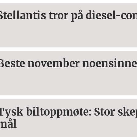
Stellantis tror på diesel-c
Beste november noensinn
Tysk biltoppmøte: Stor skep
mål