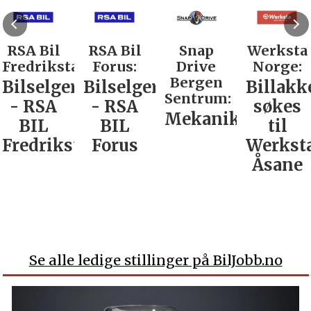
RSA Bil
RSA Bil
Snap
Werksta
Fredrikstad:
Forus:
Drive
Norge:
Bergen
Bilselger
Bilselger
Billakk
Sentrum:
- RSA
- RSA
søkes
Mekaniker
BIL
BIL
til
Fredrikstad
Forus
Werkst
Åsane
Se alle ledige stillinger på BilJobb.no