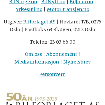
BilNorge.no
|
BilNytt.no
|
BilJobb.no
|
YrkesBil.no
|
MotorBransjen.no
Utgiver:
Bilforlaget AS
| Hovfaret 17B, 0275
Oslo | Postboks 63 Skøyen, 0212 Oslo
Telefon: 23 03 66 00
Om oss
|
Abonnement
|
Mediainformasjon
|
Nyhetsbrev
Personvern