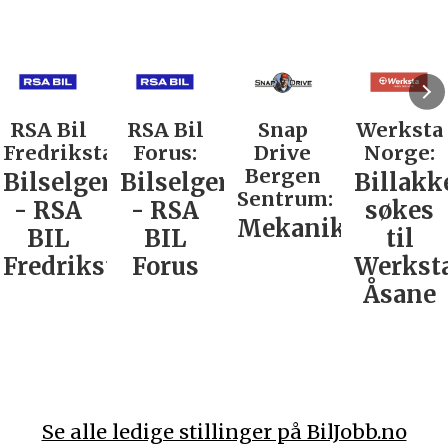
RSA Bil
RSA Bil
Snap
Werksta
Fredrikstad:
Forus:
Drive
Norge:
Bergen
Bilselger
Bilselger
Billakk
Sentrum:
- RSA
- RSA
søkes
Mekaniker
BIL
BIL
til
Fredrikstad
Forus
Werkst
Åsane
Se alle ledige stillinger på BilJobb.no