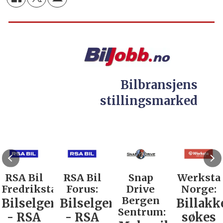
Bilbransjens
stillingsmarked
RSA Bil
RSA Bil
Snap
Werksta
Fredrikstad:
Forus:
Drive
Norge:
Bergen
Bilselger
Bilselger
Billakk
Sentrum:
- RSA
- RSA
søkes