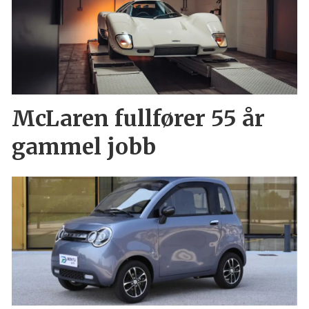
McLaren fullfører 55 år
gammel jobb