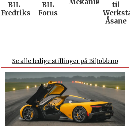
Mekaniker
BIL
BIL
til
Fredrikstad
Forus
Werkst
Åsane
Se alle ledige stillinger på BilJobb.no