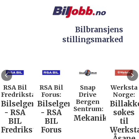
Bilbransjens
stillingsmarked
RSA Bil
RSA Bil
Snap
Werksta
Fredrikstad:
Forus:
Drive
Norge:
Bergen
Bilselger
Bilselger
Billakk
Sentrum:
- RSA
- RSA
søkes
Mekaniker
BIL
BIL
til
Fredrikstad
Forus
Werkst
Åsane