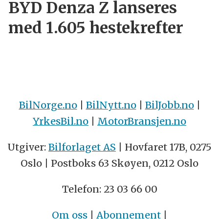
BYD Denza Z lanseres
med 1.605 hestekrefter
BilNorge.no
|
BilNytt.no
|
BilJobb.no
|
YrkesBil.no
|
MotorBransjen.no
Utgiver:
Bilforlaget AS
| Hovfaret 17B, 0275
Oslo | Postboks 63 Skøyen, 0212 Oslo
Telefon: 23 03 66 00
Om oss
|
Abonnement
|